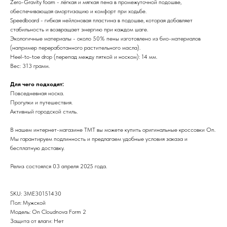
Zero-Gravity foam - лёгкая и мягкая пена в промежуточной подошве,
обеспечивающая амортизацию и комфорт при ходьбе.
Speedboard - гибкая нейлоновая пластина в подошве, которая добавляет
стабильность и возвращает энергию при каждом шаге.
Экологичные материалы - около 50% пены изготовлено из био-материалов
(например переработанного растительного масла).
Heel-to-toe drop (перепад между пяткой и носком): 14 мм.
Вес: 313 грамм.
Для чего подходят:
Повседневная носка.
Прогулки и путешествия.
Активный городской стиль.
В нашем интернет-магазине TMT вы можете купить оригинальные кроссовки On.
Мы гарантируем подлинность и предлагаем удобные условия заказа и
бесплатную доставку.
Релиз состоялся 03 апреля 2025 года.
SKU: 3ME30151430
Пол: Мужской
Модель: On Cloudnova Form 2
Защита от влаги: Нет