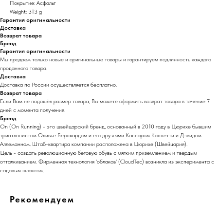
Покрытие: Асфальт
Weight: 313 g
Гарантия оригинальности
Доставка
Возврат товара
Бренд
Гарантия оригинальности
Мы продаем только новые и оригинальные товары и гарантируем подлинность каждого
проданного товара.
Доставка
Доставка по России осуществляется бесплатно.
Возврат товара
Если Вам не подошёл размер товара, Вы можете оформить возврат товара в течение 7
дней с момента получения.
Бренд
On (On Running) - это швейцарский бренд, основанный в 2010 году в Цюрихе бывшим
триатлонистом Оливье Бернхардом и его друзьями Каспаром Коппетти и Дэвидом
Аллеманном. Штаб-квартира компании расположена в Цюрихе (Швейцария).
Цель - создать революционную беговую обувь с мягким приземлением и твердым
отталкиванием. Фирменная технология 'облаков' (CloudTec) возникла из эксперимента с
садовым шлангом.
Рекомендуем