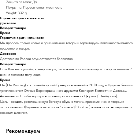
Защита от влаги: Да
Покрытие: Пересеченная местность
Weight: 332 g
Гарантия оригинальности
Доставка
Возврат товара
Бренд
Гарантия оригинальности
Мы продаем только новые и оригинальные товары и гарантируем подлинность каждого
проданного товара.
Доставка
Доставка по России осуществляется бесплатно.
Возврат товара
Если Вам не подошёл размер товара, Вы можете оформить возврат товара в течение 7
дней с момента получения.
Бренд
On (On Running) - это швейцарский бренд, основанный в 2010 году в Цюрихе бывшим
триатлонистом Оливье Бернхардом и его друзьями Каспаром Коппетти и Дэвидом
Аллеманном. Штаб-квартира компании расположена в Цюрихе (Швейцария).
Цель - создать революционную беговую обувь с мягким приземлением и твердым
отталкиванием. Фирменная технология 'облаков' (CloudTec) возникла из эксперимента с
садовым шлангом.
Рекомендуем