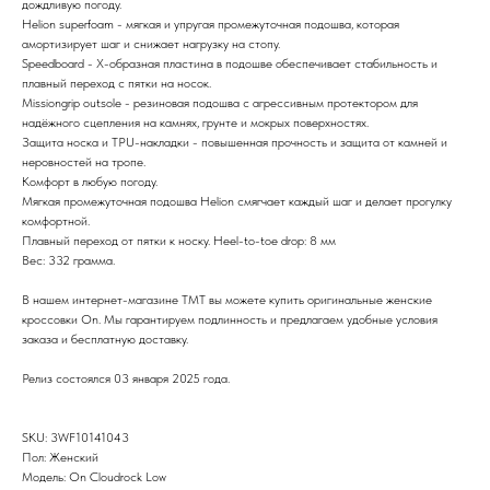
дождливую погоду.
Helion superfoam - мягкая и упругая промежуточная подошва, которая
амортизирует шаг и снижает нагрузку на стопу.
Speedboard -
X-образная пластина в подошве обеспечивает стабильность и
плавный переход с пятки на носок.
Missiongrip outsole - резиновая подошва с агрессивным протектором для
надёжного сцепления на камнях, грунте и мокрых поверхностях.
Защита носка и TPU-накладки - повышенная прочность и защита от камней и
неровностей на тропе.
Комфорт в любую погоду.
Мягкая промежуточная подошва Helion смягчает каждый шаг и делает прогулку
комфортной.
Плавный переход от пятки к носку. Heel-to-toe drop: 8 мм
Вес: 332 грамма.
В нашем интернет-магазине TMT вы можете купить оригинальные женские
кроссовки On. Мы гарантируем подлинность и предлагаем удобные условия
заказа и бесплатную доставку.
Релиз состоялся 03 января 2025 года.
SKU: 3WF10141043
Пол: Женский
Модель: On Cloudrock Low