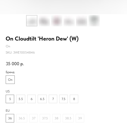
On Cloudtilt 'Heron Dew' (W)
On
SKU:
3WE10054846
35 000
р.
Бренд
On
US
5
5.5
6
6.5
7
7.5
8
EU
36
36.5
37
37.5
38
38.5
39