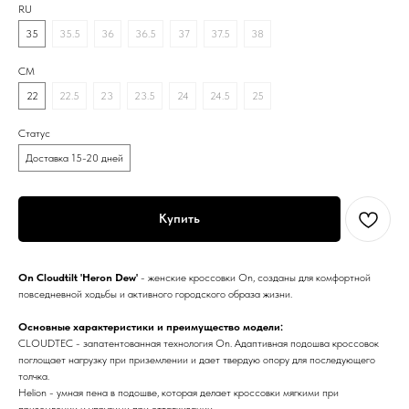
RU
35
35.5
36
36.5
37
37.5
38
CM
22
22.5
23
23.5
24
24.5
25
Статус
Доставка 15-20 дней
Купить
On Cloudtilt 'Heron Dew'
- женские кроссовки On, созданы для комфортной
повседневной ходьбы и активного городского образа жизни.
Основные характеристики и преимущество модели:
CLOUDTEC - запатентованная технология On. Адаптивная подошва кроссовок
поглощает нагрузку при приземлении и дает твердую опору для последующего
толчка.
Helion - умная пена в подошве, которая делает кроссовки мягкими при
приземлении и упругими при отталкивании.