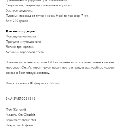
Сверхлегкая, гладкая промежуточная подошва.
Быстрая шнуровка.
Плавный переход от пятки к носку Heel-to-toe drop: 7 мм.
Вес: 229 грамм.
Для чего подходят:
Повседневная носка.
Прогулки и путешествия.
Лёгкие тренировки.
Активный городской стиль.
В нашем интернет-магазине TMT вы можете купить оригинальные женские
кроссовки On. Мы гарантируем подлинность и предлагаем удобные условия
заказа и бесплатную доставку.
Релиз состоялся 01 февраля 2025 года.
SKU: 3WE10054846
Пол: Женский
Модель: On Cloudtilt
Защита от влаги: Нет
Покрытие: Асфальт