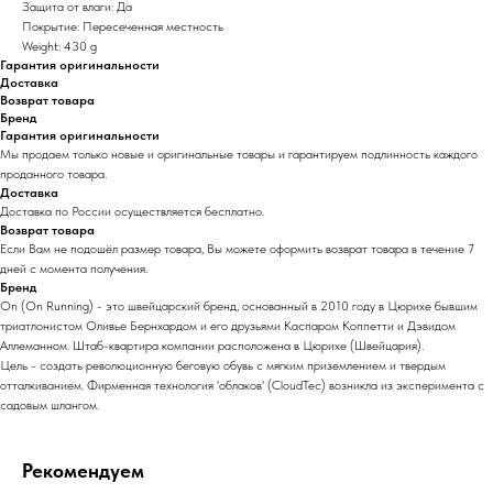
Защита от влаги: Да
Покрытие: Пересеченная местность
Weight: 430 g
Гарантия оригинальности
Доставка
Возврат товара
Бренд
Гарантия оригинальности
Мы продаем только новые и оригинальные товары и гарантируем подлинность каждого
проданного товара.
Доставка
Доставка по России осуществляется бесплатно.
Возврат товара
Если Вам не подошёл размер товара, Вы можете оформить возврат товара в течение 7
дней с момента получения.
Бренд
On (On Running) - это швейцарский бренд, основанный в 2010 году в Цюрихе бывшим
триатлонистом Оливье Бернхардом и его друзьями Каспаром Коппетти и Дэвидом
Аллеманном. Штаб-квартира компании расположена в Цюрихе (Швейцария).
Цель - создать революционную беговую обувь с мягким приземлением и твердым
отталкиванием. Фирменная технология 'облаков' (CloudTec) возникла из эксперимента с
садовым шлангом.
Рекомендуем