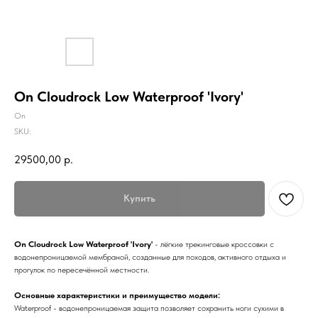
On Cloudrock Low Waterproof 'Ivory'
On
SKU:
29500,00
р.
Купить
On Cloudrock Low Waterproof 'Ivory'
- лёгкие трекинговые кроссовки с
водонепроницаемой мембраной, созданные для походов, активного отдыха и
прогулок по пересечённой местности.
Основные характеристики и преимущество модели:
Waterproof - водонепроницаемая защита позволяет сохранить ноги сухими в