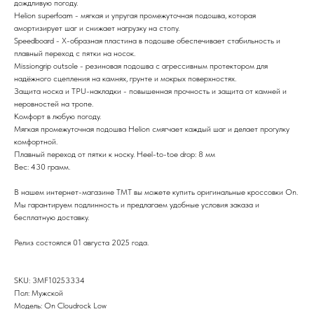
дождливую погоду.
Helion superfoam - мягкая и упругая промежуточная подошва, которая
амортизирует шаг и снижает нагрузку на стопу.
Speedboard -
X-образная пластина в подошве обеспечивает стабильность и
плавный переход с пятки на носок.
Missiongrip outsole - резиновая подошва с агрессивным протектором для
надёжного сцепления на камнях, грунте и мокрых поверхностях.
Защита носка и TPU-накладки - повышенная прочность и защита от камней и
неровностей на тропе.
Комфорт в любую погоду.
Мягкая промежуточная подошва Helion смягчает каждый шаг и делает прогулку
комфортной.
Плавный переход от пятки к носку. Heel-to-toe drop: 8 мм
Вес: 430 грамм.
В нашем интернет-магазине TMT вы можете купить оригинальные кроссовки On.
Мы гарантируем подлинность и предлагаем удобные условия заказа и
бесплатную доставку.
Релиз состоялся 01 августа 2025 года.
SKU: 3MF10253334
Пол: Мужской
Модель: On Cloudrock Low