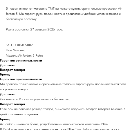
В нашем интернет-магазине TMT вы можете купить оригинальные кроссовки Air
Jordan 5. Мы гарантируем подлинность и предлагаем удобные условия заказа и
бесплатную доставку.
Релиз состоялся 27 февраля 2026 года.
SKU: DD0587-002
Пол: Унисекс
Модель: Air Jordan 5 Retro
Гарантия оригинальности
Доставка
Возврат товара
Бренд
Гарантия оригинальности
Мы продаем только новые и оригинальные товары и гарантируем подлинность каждого
проданного товара.
Доставка
Доставка по России осуществляется бесплатно.
Возврат товара
Если Вам не подошёл размер товара, Вы можете оформить возврат товара в течение 7
дней с момента получения.
Бренд
Air Jordan - именной бренд, разработанный американской компанией Nike.
В 1984 году председатель совета директоров Nike Фил Найт подписал контракт с