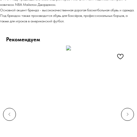
новичком NBA Майклом Джорданом.
Основной акцент бренда - высококачественная дорогая баскетбольная
обувь
и одежда.
Под брендом также производится обувь для
боксёров
, профессиональных борцов, а
также для игроков в американский футбол.
Рекомендуем