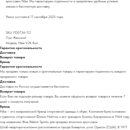
кроссовки Nike. Мы гарантируем подлинность и предлагаем удобные условия
заказа и бесплатную доставку.
Релиз состоялся 17 сентября 2025 года.
SKU: FD0736-112
Пол: Женский
Модель: Nike V2K Run
Гарантия оригинальности
Доставка
Возврат товара
Бренд
Гарантия оригинальности
Мы продаем только новые и оригинальные товары и гарантируем подлинность каждого
проданного товара.
Доставка
Доставка по России осуществляется бесплатно.
Возврат товара
Если Вам не подошёл размер товара, Вы можете оформить возврат товара в течение 7
дней с момента получения.
Бренд
Nike – это американский бренд спортивной одежды и обуви. Компания была основана
студентом спортсменом Филом Найтом и его тренером Биллом Бауэрманом в 1964 году
под названием Blue Ribbon Sports, для продажи японских кроссовок.
Штаб-квартира компании расположена в городе Бивертон, штат Орегон (США). В 1971