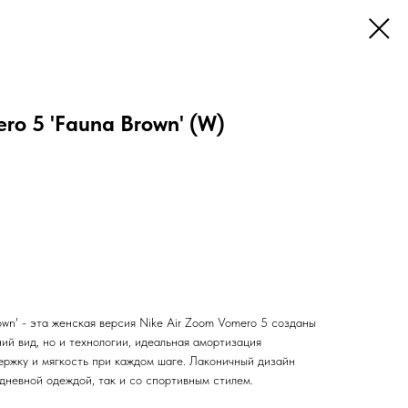
ro 5 'Fauna Brown' (W)
own' - эта женская версия Nike Air Zoom Vomero 5 созданы
ний вид, но и технологии, идеальная амортизация
ржку и мягкость при каждом шаге. Лаконичный дизайн
едневной одеждой, так и со спортивным стилем.