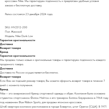
кроссовки Nike. Мы гарантируем подлинность и предлагаем удобные условия
заказа и бесплатную доставку.
Релиз состоялся 23 декабря 2024 года.
SKU: HV2512-200
Пол: Женский
Модель: Nike Dunk Low
Гарантия оригинальности
Доставка
Возврат товара
Бренд
Гарантия оригинальности
Мы продаем только новые и оригинальные товары и гарантируем подлинность каждого
проданного товара.
Доставка
Доставка по России осуществляется бесплатно.
Возврат товара
Если Вам не подошёл размер товара, Вы можете оформить возврат товара в течение 7
дней с момента получения.
Бренд
Nike – это американский бренд спортивной одежды и обуви. Компания была основана
студентом спортсменом Филом Найтом и его тренером Биллом Бауэрманом в 1964 году
под названием Blue Ribbon Sports, для продажи японских кроссовок.
Штаб-квартира компании расположена в городе Бивертон, штат Орегон (США). В 1971