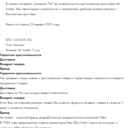
В нашем интернет-магазине TMT вы можете купить оригинальные кроссовки Air
Jordan. Мы гарантируем подлинность и предлагаем удобные условия заказа и
бесплатную доставку.
Релиз состоялся 20 января 2025 года.
SKU: 553558-166
Пол: Унисекс
Модель: Air Jordan 1 Low
Гарантия оригинальности
Доставка
Возврат товара
Бренд
Гарантия оригинальности
Мы продаем только новые и оригинальные товары и гарантируем подлинность каждого
проданного товара.
Доставка
Доставка по России осуществляется бесплатно.
Возврат товара
Если Вам не подошёл размер товара, Вы можете оформить возврат товара в течение 7
дней с момента получения.
Бренд
Air Jordan - именной бренд, разработанный американской компанией Nike.
В 1984 году председатель совета директоров Nike Фил Найт подписал контракт с
новичком NBA Майклом Джорданом.