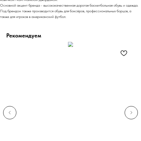
Основной акцент бренда - высококачественная дорогая баскетбольная
обувь
и одежда.
Под брендом также производится обувь для
боксёров
, профессиональных борцов, а
также для игроков в американский футбол.
Рекомендуем