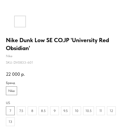
Nike Dunk Low SE CO.JP 'University Red
Obsidian'
Nike
SKU:
DV0833-601
22 000
р.
Бренд
Nike
US
7
7.5
8
8.5
9
9.5
10
10.5
11
12
13