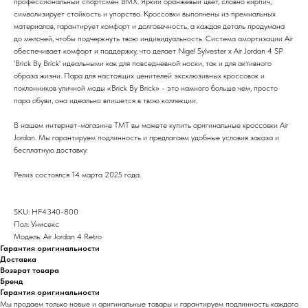
профессиональный спортсмен BMX. Яркий оранжевый цвет, словно кирпич,
символизирует стойкость и упорство. Кроссовки выполнены из премиальных
материалов, гарантирует комфорт и долговечность, а каждая деталь продумана
до мелочей, чтобы подчеркнуть твою индивидуальность. Система амортизации Air
обеспечивает комфорт и поддержку, что делает Nigel Sylvester x Air Jordan 4 SP
'Brick By Brick' идеальными как для повседневной носки, так и для активного
образа жизни. Пара для настоящих ценителей эксклюзивных кроссовок и
поклонников уличной моды «Brick By Brick» - это намного больше чем, просто
пара обуви, она идеально впишется в твою коллекции.
В нашем интернет-магазине TMT вы можете купить оригинальные кроссовки Air
Jordan. Мы гарантируем подлинность и предлагаем удобные условия заказа и
бесплатную доставку.
Релиз состоялся 14 марта 2025 года.
SKU: HF4340-800
Пол: Унисекс
Модель: Air Jordan 4 Retro
Гарантия оригинальности
Доставка
Возврат товара
Бренд
Гарантия оригинальности
Мы продаем только новые и оригинальные товары и гарантируем подлинность каждого