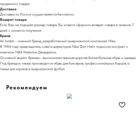
проданного товара.
Доставка
Доставка по России осуществляется бесплатно.
Возврат товара
Если Вам не подошёл размер товара, Вы можете оформить возврат товара в течение 7
дней с момента получения.
Бренд
Air Jordan - именной бренд, разработанный американской компанией Nike.
В 1984 году председатель совета директоров Nike Фил Найт подписал контракт с
новичком NBA Майклом Джорданом.
Основной акцент бренда - высококачественная дорогая баскетбольная
обувь
и одежда.
Под брендом также производится обувь для
боксёров
, профессиональных борцов, а
также для игроков в американский футбол.
Рекомендуем