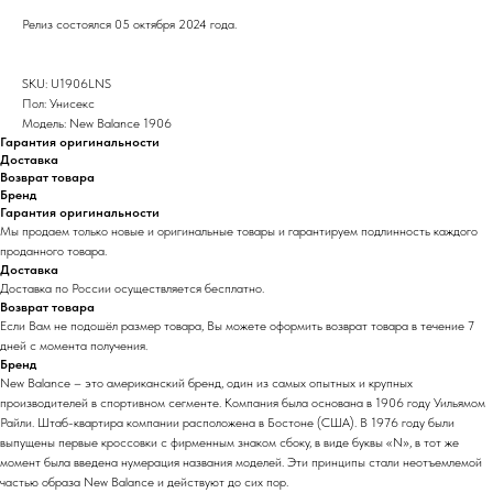
Релиз состоялся 05 октября 2024 года.
SKU: U1906LNS
Пол: Унисекс
Модель: New Balance 1906
Гарантия оригинальности
Доставка
Возврат товара
Бренд
Гарантия оригинальности
Мы продаем только новые и оригинальные товары и гарантируем подлинность каждого
проданного товара.
Доставка
Доставка по России осуществляется бесплатно.
Возврат товара
Если Вам не подошёл размер товара, Вы можете оформить возврат товара в течение 7
дней с момента получения.
Бренд
New Balance – это американский бренд, один из самых опытных и крупных
производителей в спортивном сегменте. Компания была основана в 1906 году Уильямом
Райли. Штаб-квартира компании расположена в Бостоне (США). В 1976 году были
выпущены первые кроссовки с фирменным знаком сбоку, в виде буквы «N», в тот же
момент была введена нумерация названия моделей. Эти принципы стали неотъемлемой
частью образа New Balance и действуют до сих пор.