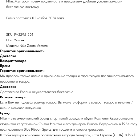
Nike. Мы гарантируем подлинность и предлагаем удобные условия заказа и
бесплатную доставку.
Релиз состоялся 01 ноября 2024 года.
SKU: FV2295-201
Пол: Унисекс
Модель: Nike Zoom Vomero
Гарантия оригинальности
Доставка
Возврат товара
Бренд
Гарантия оригинальности
Мы продаем только новые и оригинальные товары и гарантируем подлинность каждого
проданного товара.
Доставка
Доставка по России осуществляется бесплатно.
Возврат товара
Если Вам не подошёл размер товара, Вы можете оформить возврат товара в течение 7
дней с момента получения.
Бренд
Nike – это американский бренд спортивной одежды и обуви. Компания была основана
студентом спортсменом Филом Найтом и его тренером Биллом Бауэрманом в 1964 году
под названием Blue Ribbon Sports, для продажи японских кроссовок.
Штаб-квартира компании расположена в городе Бивертон, штат Орегон (США). В 1971