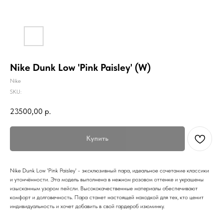
Nike Dunk Low 'Pink Paisley' (W)
Nike
SKU:
23500,00
р.
Купить
Nike Dunk Low 'Pink Paisley' - эксклюзивный пара, идеальное сочетание классики
и утончённости. Эта модель выполнена в нежном розовом оттенке и украшены
изысканным узором пейсли. Высококачественные материалы обеспечивают
комфорт и долговечность. Пара станет настоящей находкой для тех, кто ценит
индивидуальность и хочет добавить в свой гардероб изюминку.