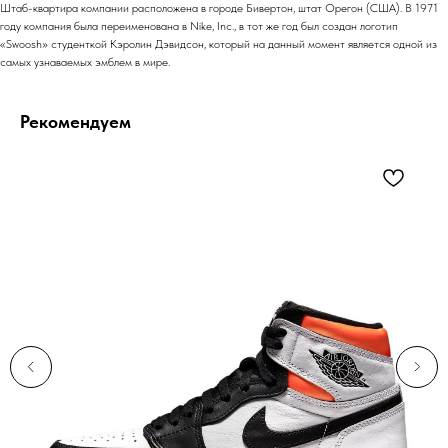
Штаб-квартира компании расположена в городе Бивертон, штат Орегон (США). В 1971
году компания была переименована в Nike, Inc., в тот же год был создан логотип
«Swoosh» студенткой Кэролин Дэвидсон, который на данный момент является одной из
самых узнаваемых эмблем в мире.
Рекомендуем