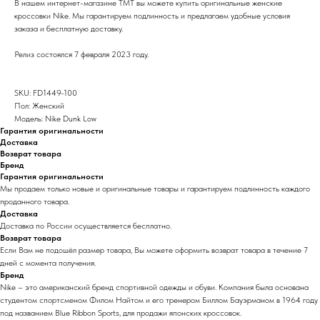
В нашем интернет-магазине TMT вы можете купить оригинальные женские
кроссовки Nike. Мы гарантируем подлинность и предлагаем удобные условия
заказа и бесплатную доставку.
Релиз состоялся 7 февраля 2023 году.
SKU: FD1449-100
Пол: Женский
Модель: Nike Dunk Low
Гарантия оригинальности
Доставка
Возврат товара
Бренд
Гарантия оригинальности
Мы продаем только новые и оригинальные товары и гарантируем подлинность каждого
проданного товара.
Доставка
Доставка по России осуществляется бесплатно.
Возврат товара
Если Вам не подошёл размер товара, Вы можете оформить возврат товара в течение 7
дней с момента получения.
Бренд
Nike – это американский бренд спортивной одежды и обуви. Компания была основана
студентом спортсменом Филом Найтом и его тренером Биллом Бауэрманом в 1964 году
под названием Blue Ribbon Sports, для продажи японских кроссовок.