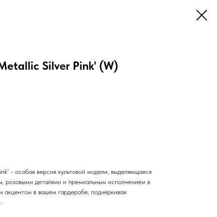
etallic Silver Pink' (W)
 Pink' - особая версия культовой модели, выделяющаяся
м, розовыми деталями и премиальным исполнением в
м акцентом в вашем гардеробе, подчёркивая
.