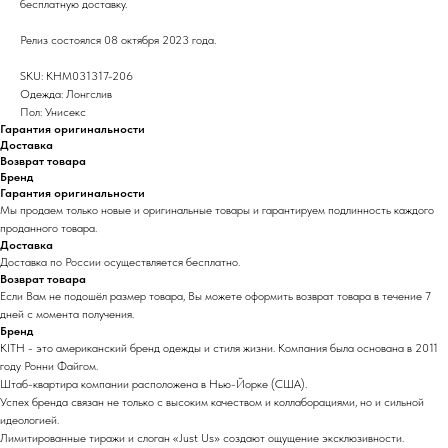
бесплатную доставку.
Релиз состоялся 08 октября 2023 года.
SKU: KHM031317-206
Одежда: Лонгслив
Пол: Унисекс
Гарантия оригинальности
Доставка
Возврат товара
Бренд
Гарантия оригинальности
Мы продаем только новые и оригинальные товары и гарантируем подлинность каждого
проданного товара.
Доставка
Доставка по России осуществляется бесплатно.
Возврат товара
Если Вам не подошёл размер товара, Вы можете оформить возврат товара в течение 7
дней с момента получения.
Бренд
KITH - это американский бренд одежды и стиля жизни. Компания была основана в 2011
году Ронни Файгом.
Штаб-квартира компании расположена в Нью-Йорке (США).
Успех бренда связан не только с высоким качеством и коллаборациями, но и сильной
идеологией.
Лимитированные тиражи и слоган «Just Us» создают ощущение эксклюзивности.