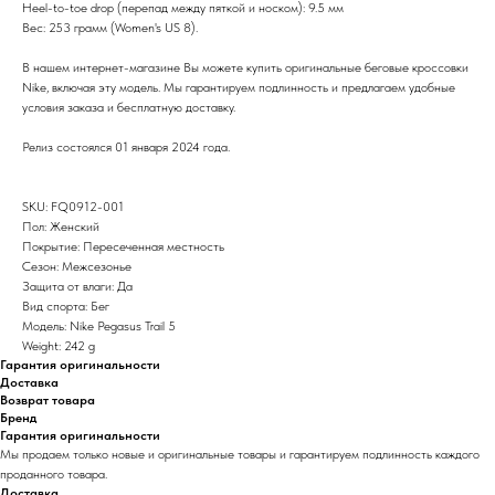
Heel-to-toe drop (перепад между пяткой и носком): 9.5 мм
Вес: 253 грамм (Women's US 8).
В нашем интернет-магазине Вы можете купить оригинальные беговые кроссовки
Nike, включая эту модель. Мы гарантируем подлинность и предлагаем удобные
условия заказа и бесплатную доставку.
Релиз состоялся 01 января 2024 года.
SKU: FQ0912-001
Пол: Женский
Покрытие: Пересеченная местность
Сезон: Межсезонье
Защита от влаги: Да
Вид спорта: Бег
Модель: Nike Pegasus Trail 5
Weight: 242 g
Гарантия оригинальности
Доставка
Возврат товара
Бренд
Гарантия оригинальности
Мы продаем только новые и оригинальные товары и гарантируем подлинность каждого
проданного товара.
Доставка