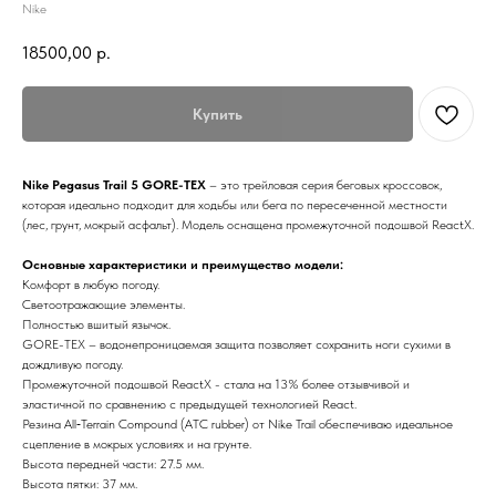
Nike
18500,00
р.
Купить
Nike Pegasus Trail 5 GORE-TEX
– это трейловая серия беговых кроссовок,
которая идеально подходит для ходьбы или бега по пересеченной местности
(лес, грунт, мокрый асфальт). Модель оснащена промежуточной подошвой ReactX.
Основные характеристики и преимущество модели:
Комфорт в любую погоду.
Светоотражающие элементы.
Полностью вшитый язычок.
GORE-TEX – водонепроницаемая защита позволяет сохранить ноги сухими в
дождливую погоду.
Промежуточной подошвой ReactX - стала на 13% более отзывчивой и
эластичной по сравнению с предыдущей технологией React.
Резина All‑Terrain Compound (ATC rubber) от Nike Trail обеспечиваю идеальное
сцепление в мокрых условиях и на грунте.
Высота передней части: 27.5 мм.
Высота пятки: 37 мм.