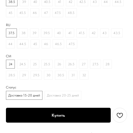
38.5
39
40
40.5
41
42
42.5
43
44
44.5
45
45.5
46
47
47.5
48.5
RU
37.5
38
39
39.5
40
41
41.5
42
43
43.5
44
44.5
45
46
46.5
47.5
CM
24
24.5
25
25.5
26
26.5
27
27.5
28
28.5
29
29.5
30
30.5
31
32
Статус
Доставка 15-20 дней
Доставка 20-25 дней
Купить