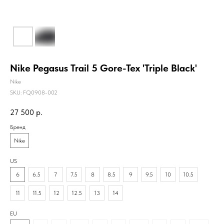
Nike Pegasus Trail 5 Gore-Tex 'Triple Black'
Nike
SKU:
FQ0908-002
27 500
р.
Бренд
Nike
US
6
6.5
7
7.5
8
8.5
9
9.5
10
10.5
11
11.5
12
12.5
13
14
EU