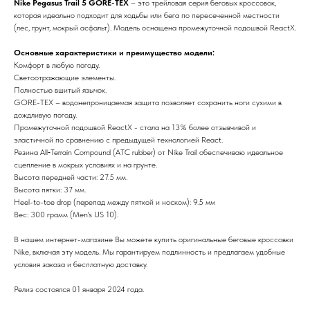
Nike Pegasus Trail 5 GORE-TEX
– это трейловая серия беговых кроссовок,
которая идеально подходит для ходьбы или бега по пересеченной местности
(лес, грунт, мокрый асфальт). Модель оснащена промежуточной подошвой ReactX.
Основные характеристики и преимущество модели:
Комфорт в любую погоду.
Светоотражающие элементы.
Полностью вшитый язычок.
GORE-TEX – водонепроницаемая защита позволяет сохранить ноги сухими в
дождливую погоду.
Промежуточной подошвой ReactX - стала на 13% более отзывчивой и
эластичной по сравнению с предыдущей технологией React.
Резина All‑Terrain Compound (ATC rubber) от Nike Trail обеспечиваю идеальное
сцепление в мокрых условиях и на грунте.
Высота передней части: 27.5 мм.
Высота пятки: 37 мм.
Heel-to-toe drop (перепад между пяткой и носком): 9.5 мм
Вес: 300 грамм (Men's US 10).
В нашем интернет-магазине Вы можете купить оригинальные беговые кроссовки
Nike, включая эту модель. Мы гарантируем подлинность и предлагаем удобные
условия заказа и бесплатную доставку.
Релиз состоялся 01 января 2024 года.