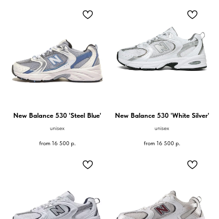
New Balance 530 'Steel Blue'
New Balance 530 'White Silver'
unisex
unisex
from
16 500
р.
from
16 500
р.