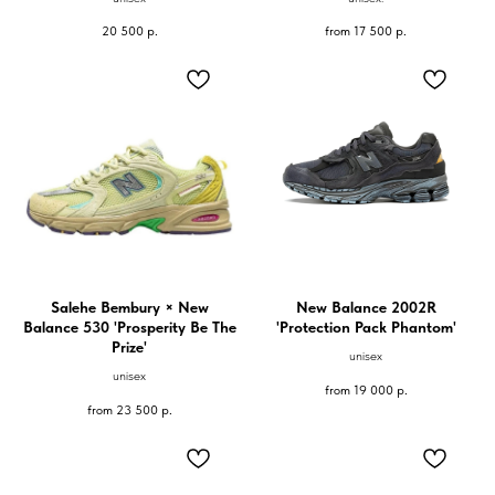
20 500
р.
from
17 500
р.
Salehe Bembury × New
New Balance 2002R
Balance 530 'Prosperity Be The
'Protection Pack Phantom'
Prize'
unisex
unisex
from
19 000
р.
from
23 500
р.