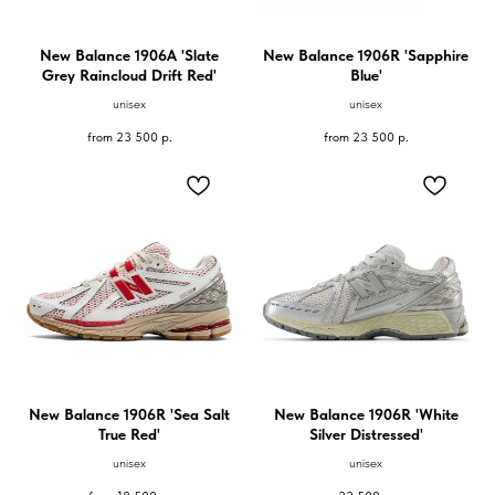
New Balance 1906A 'Slate
New Balance 1906R 'Sapphire
Grey Raincloud Drift Red'
Blue'
unisex
unisex
from
23 500
р.
from
23 500
р.
New Balance 1906R 'Sea Salt
New Balance 1906R 'White
True Red'
Silver Distressed'
unisex
unisex