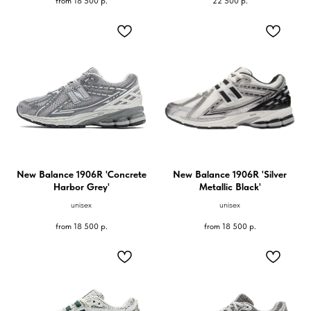
from
18 500
р.
22 500
р.
New Balance 1906R 'Concrete
New Balance 1906R 'Silver
Harbor Grey'
Metallic Black'
unisex
unisex
from
18 500
р.
from
18 500
р.