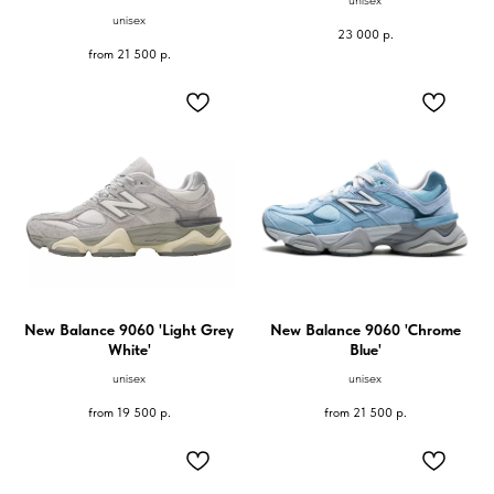
unisex
unisex
23 000
р.
from
21 500
р.
New Balance 9060 'Light Grey
New Balance 9060 'Chrome
White'
Blue'
unisex
unisex
from
19 500
р.
from
21 500
р.