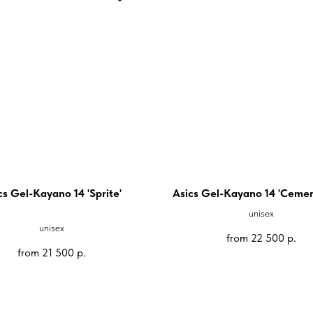
cs Gel-Kayano 14 'Sprite'
Asics Gel-Kayano 14 'Cemen
unisex
unisex
from
22 500
р.
from
21 500
р.