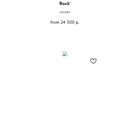
Rock'
unisex
from
24 500
р.