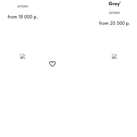
Grey'
unisex
unisex
from
18 000
р.
from
20 500
р.