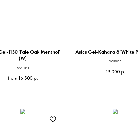
Gel-1130 'Pale Oak Menthol'
Asics Gel-Kahana 8 'White P
(W)
women
women
19 000
р.
from
16 500
р.