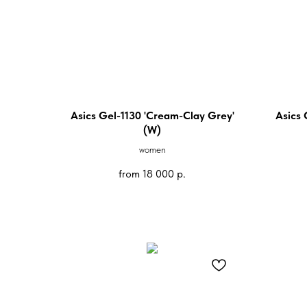
Asics Gel-1130 'Cream-Clay Grey'
Asics 
(W)
women
from
18 000
р.