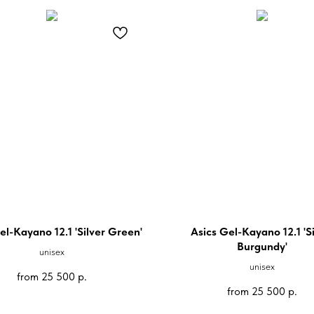
el-Kayano 12.1 'Silver Green'
Asics Gel-Kayano 12.1 'Si
Burgundy'
unisex
unisex
from
25 500
р.
from
25 500
р.