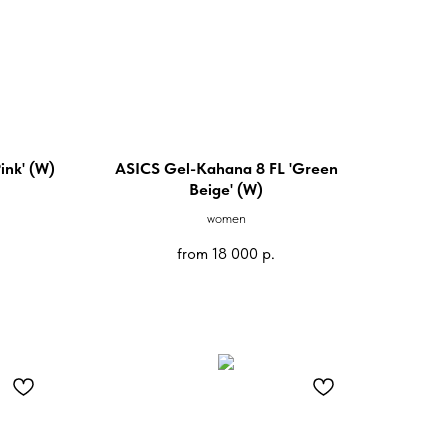
ink' (W)
ASICS Gel-Kahana 8 FL 'Green
Beige' (W)
women
from
18 000
р.