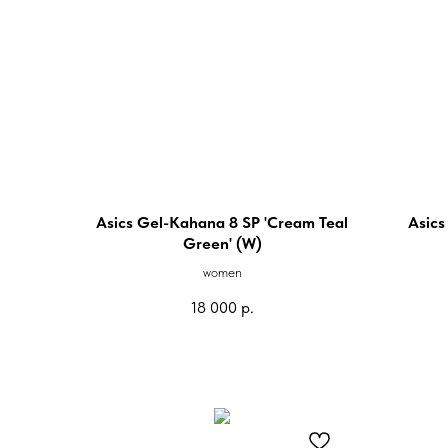
Asics Gel-Kahana 8 SP 'Cream Teal
Asics
Green' (W)
women
18 000
р.