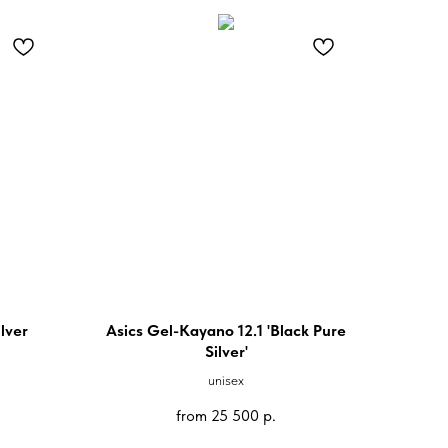
lver
Asics Gel-Kayano 12.1 'Black Pure
Silver'
unisex
from
25 500
р.