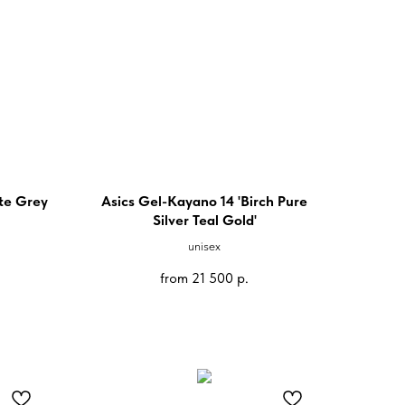
te Grey
Asics Gel-Kayano 14 'Birch Pure
Silver Teal Gold'
unisex
from
21 500
р.