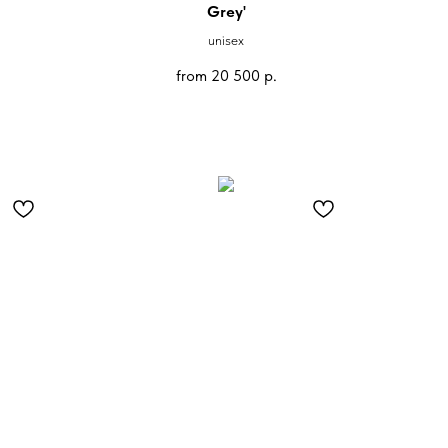
Grey'
unisex
from
20 500
р.