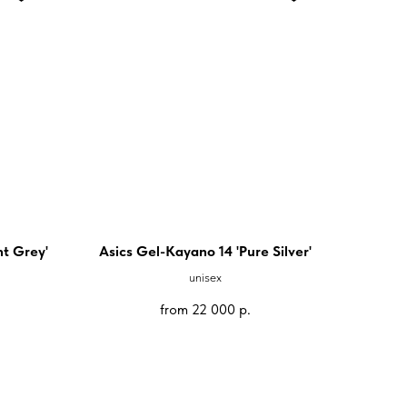
t Grey'
Asics Gel-Kayano 14 'Pure Silver'
unisex
from
22 000
р.